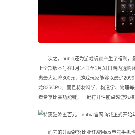
次之，nubia还为游戏玩家产生了褔利，最
上全部版本号在1月14日至1月31日期内选
惠最大狂降300元，游戏玩家能够以最少20
龙835CPU，而且将材料学、构造学、物
着专享比赛功能键，一键打开性能卓越游戏模
而它的升級款努比亚红魔Mars电竞手机