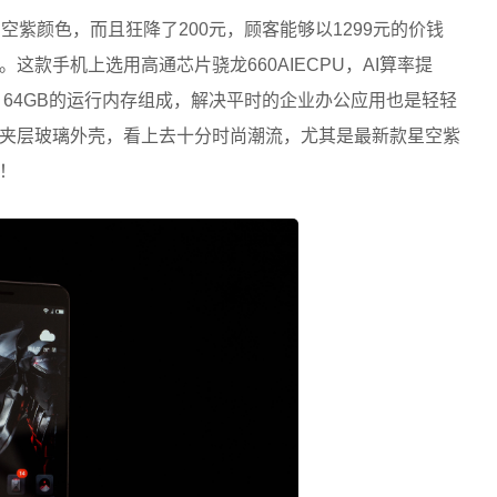
级的星空紫颜色，而且狂降了200元，顾客能够以1299元的价钱
款手机上选用高通芯片骁龙660AIECPU，AI
算率
提
 64GB的运行内存组成，解决平时的企业办公应用也是轻轻
夹层玻璃外壳，看上去十分时尚潮流，尤其是最新款星空紫
！