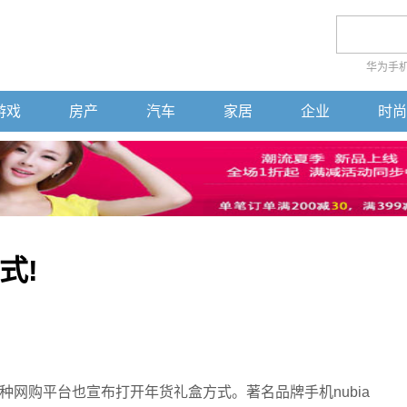
华为手
游戏
房产
汽车
家居
企业
时尚
式!
网购平台也宣布打开年货礼盒方式。著名品牌手机nubia