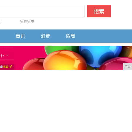
搜索
机
家具家电
商讯
消费
微商
广告