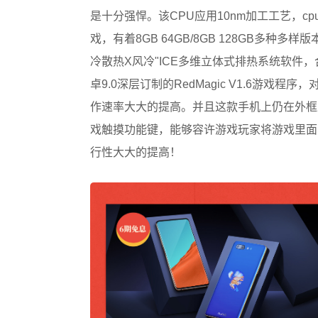
是十分强悍。该CPU应用10nm加工工艺，cp
戏，有着8GB 64GB/8GB 128GB多
冷散热X风冷"ICE多维立体式排热系统软件
卓9.0深层订制的RedMagic V1.6游
作速率大大的提高。并且这款手机上仍在外框上内嵌
戏触摸功能键，能够容许游戏玩家将游戏里面
行性大大的提高！