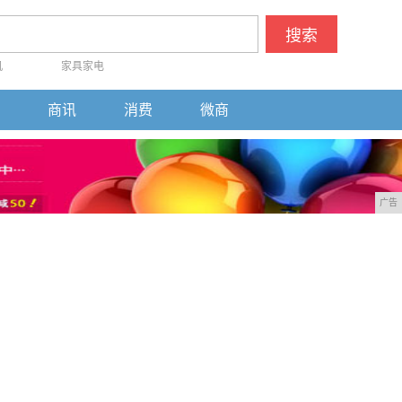
搜索
机
家具家电
商讯
消费
微商
广告