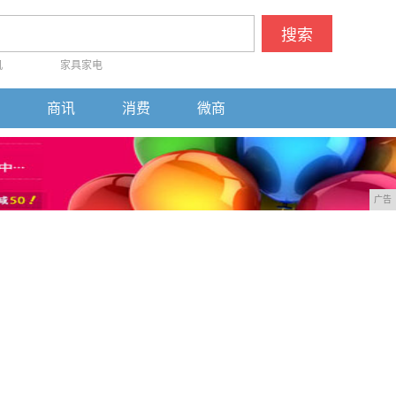
搜索
机
家具家电
商讯
消费
微商
广告