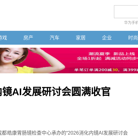
华为手
游戏
房产
汽车
家居
企业
时尚
内镜AI发展研讨会圆满收官
都皓康胃肠镜检查中心承办的“2026消化内镜AI发展研讨会