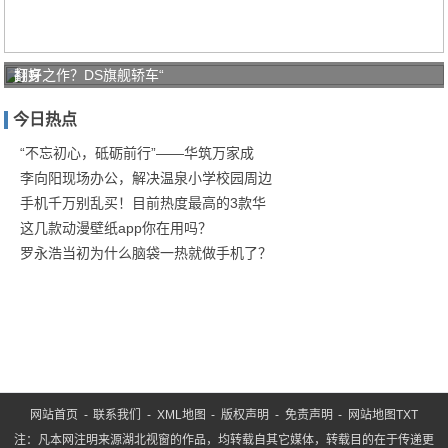
打好
翻身之作？DS旗舰轿车“
家庭
今日热点
防疫
保卫
“不忘初心，砥砺前行”——华筑万家成
李向阳现场办公，解决温泉小学校园周边
战！
手机千万别乱买！目前热度最高的3款华
商汤
这几款动漫壁纸app你在用吗？
罗永浩当初为什么脑袋一热就做手机了？
网站首页
-
联系我们
-
XML地图
-
版权声明
-
免责声明
-
网站地图
TXT
注：凡本网注明来源湖北视窗的作品，均转载自其它媒体，转载目的在于传递更