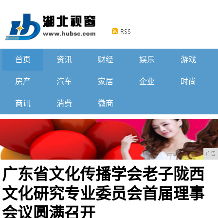
首页
资讯
财经
娱乐
游戏
房产
汽车
家居
企业
时尚
商讯
消费
微商
广告
广东省文化传播学会老子陇西
文化研究专业委员会首届理事
会议圆满召开