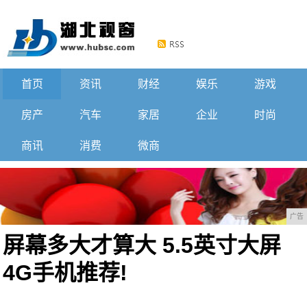
首页
资讯
财经
娱乐
游戏
房产
汽车
家居
企业
时尚
商讯
消费
微商
广告
屏幕多大才算大 5.5英寸大屏
4G手机推荐!