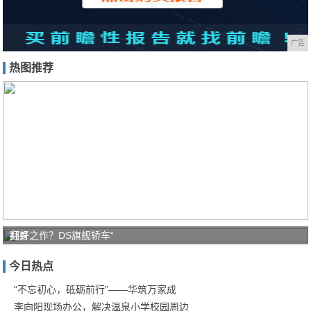
广告
热图推荐
打好
翻身之作？DS旗舰轿车“
家庭
今日热点
防疫
保卫
“不忘初心，砥砺前行”——华筑万家成
李向阳现场办公，解决温泉小学校园周边
战！