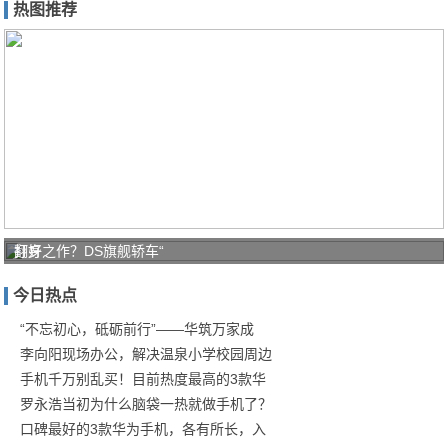
热图推荐
打好
翻身之作？DS旗舰轿车“
家庭
今日热点
防疫
保卫
“不忘初心，砥砺前行”——华筑万家成
李向阳现场办公，解决温泉小学校园周边
战！
手机千万别乱买！目前热度最高的3款华
商汤
罗永浩当初为什么脑袋一热就做手机了？
口碑最好的3款华为手机，各有所长，入