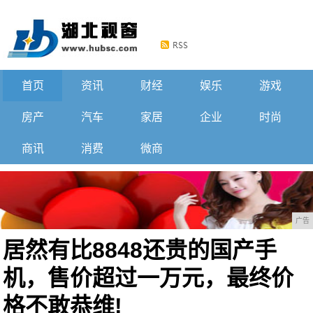
首页
资讯
财经
娱乐
游戏
房产
汽车
家居
企业
时尚
商讯
消费
微商
广告
居然有比8848还贵的国产手
机，售价超过一万元，最终价
格不敢恭维!