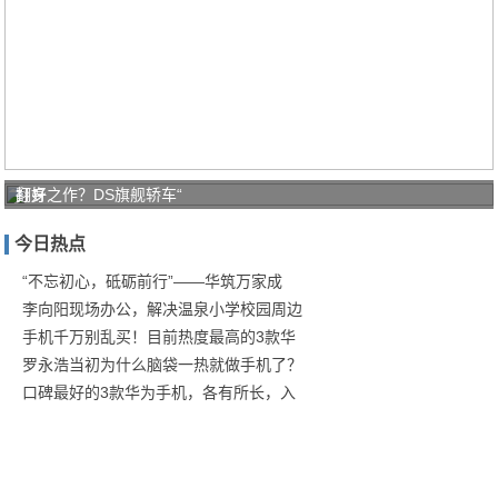
打好
翻身之作？DS旗舰轿车“
家庭
今日热点
防疫
保卫
“不忘初心，砥砺前行”——华筑万家成
李向阳现场办公，解决温泉小学校园周边
战！
手机千万别乱买！目前热度最高的3款华
商汤
罗永浩当初为什么脑袋一热就做手机了？
口碑最好的3款华为手机，各有所长，入