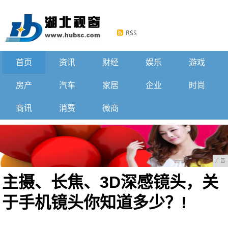
首页
资讯
财经
娱乐
游戏
房产
汽车
家居
企业
时尚
商讯
消费
微商
广告
主摄、长焦、3D深感镜头，关
于手机镜头你知道多少？!